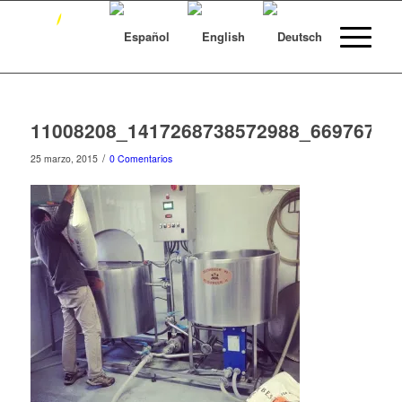
11008208_1417268738572988_66976729
/
25 marzo, 2015
0 Comentarios