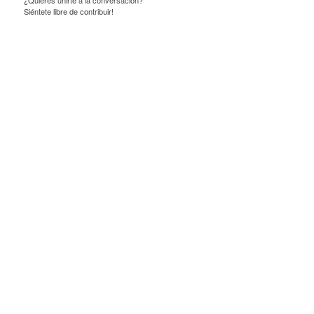
¿Quieres unirte a la conversación?
Siéntete libre de contribuir!