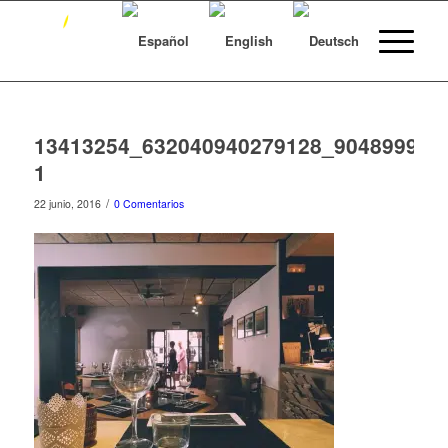
13413254_632040940279128_904899925
1
/
22 junio, 2016
0 Comentarios