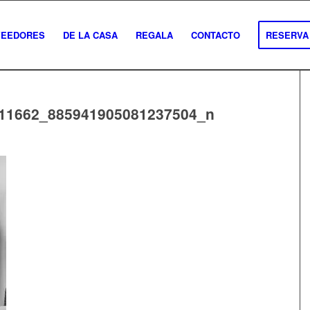
VEEDORES
DE LA CASA
REGALA
CONTACTO
RESERVA
11662_885941905081237504_n