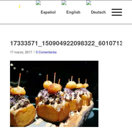
17333571_150904922098322_601071319
/
17 marzo, 2017
0 Comentarios