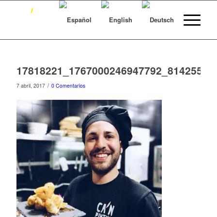
17818221_1767000246947792_81425587
/
7 abril, 2017
0 Comentarios