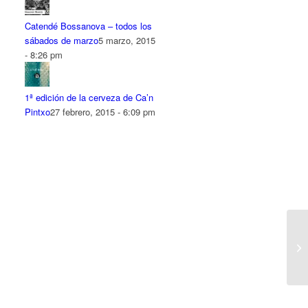
Catendé Bossanova – todos los
sábados de marzo
5 marzo, 2015
- 8:26 pm
1ª edición de la cerveza de Ca’n
Pintxo
27 febrero, 2015 - 6:09 pm
Gi