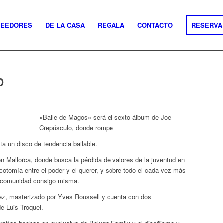
VEEDORES
DE LA CASA
REGALA
CONTACTO
RESERVA
D
«
Baile de Magos» será el sexto álbum de Joe
Crepúsculo, donde rompe
ta un disco de tendencia bailable.
 Mallorca, donde busca la pérdida de valores de la juventud en
cotomía entre el poder y el querer, y sobre todo el cada vez más
la comunidad consigo misma.
ez, masterizado por Yves Roussell y cuenta con dos
e Luis Troquel.
grafías hechas en exclusiva de Beluga Family y el diseñismo y