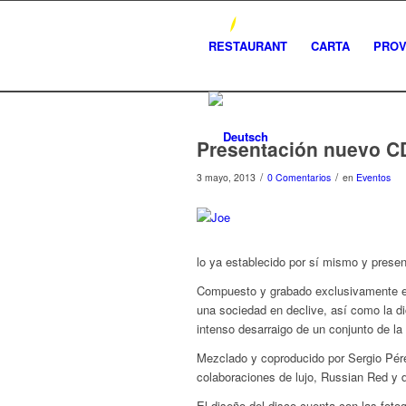
RESTAURANT
CARTA
PRO
Presentación nuevo C
/
/
3 mayo, 2013
0 Comentarios
en
Eventos
lo ya establecido por sí mismo y presen
Compuesto y grabado exclusivamente en
una sociedad en declive, así como la di
intenso desarraigo de un conjunto de 
Mezclado y coproducido por Sergio Pér
colaboraciones de lujo, Russian Red y d
El diseño del disco cuenta con las foto